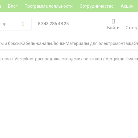
а
Блог
Программа лояльности
Сотрудничество
Акции
8 343 286 48 25
Войти
Стату
ы и боксы
Кабель-каналы
Лючки
Материалы для электромонтажа
Э
атков
/
Vergokan: распродажа складских остатков
/
Vergokan Фикса