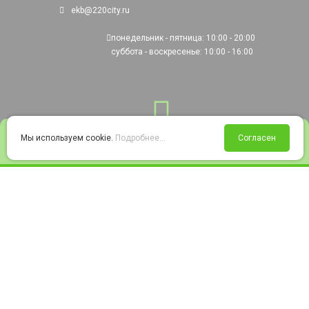
ekb@220city.ru
понедельник - пятница: 10:00 - 20:00
суббота - воскресенье: 10:00 - 16:00
0
Мы используем cookie.
Подробнее...
Согласен
Войти
Статус заказа
Сравнение
Избранное
Корзина
© 2008-2026 220city.ru - гипермаркет электрооборудования
Согласие на обработку персональных данных
Согласие на получение рекламно-информационных материалов