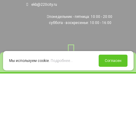
ekb@220city.ru
понедельник - пятница: 10:00 - 20:00
суббота - воскресенье: 10:00 - 16:00
0
Мы используем cookie.
Подробнее...
Согласен
Войти
Статус заказа
Сравнение
Избранное
Корзина
© 2008-2026 220city.ru - гипермаркет электрооборудования
Согласие на обработку персональных данных
Согласие на получение рекламно-информационных материалов