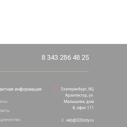
8 343 286 48 25
актная информация
Екатеринбург, ИЦ
Архитектор, ул.
акты
Малышева, дом
8, офис 111
изиты
удничество
ekb@220city.ru