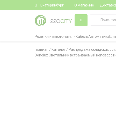
Екатеринбург
О магазине
Доставк
заказ
Розетки и выключатели
Кабель
Автоматика
Щит
Главная
/
Каталог
/
Распродажа складских ост
Donolux Светильник встраиваемый неповоротны