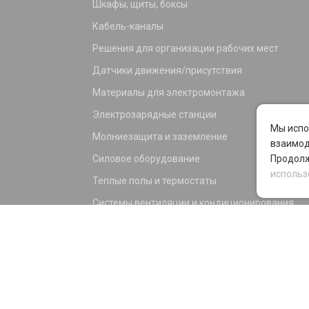
Шкафы, щиты, боксы
Кабель-каналы
Решения для организации рабочих мест
Датчики движения/присутствия
Материалы для электромонтажа
Электрозарядные станции
Мы испо
Молниезащита и заземление
взаимод
Силовое оборудование
Продолж
использ
Теплые полы и термостаты
Системы вентиляции и кондиционирования
Электрика для дома и офиса
Силовые разъемы
KNX оборудование
Светотехника