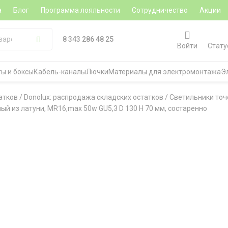
а
Блог
Программа лояльности
Сотрудничество
Акции
8 343 286 48 25
Войти
Стату
ы и боксы
Кабель-каналы
Лючки
Материалы для электромонтажа
Э
атков
/
Donolux: распродажа складских остатков
/
Светильники то
й из латуни, MR16,max 50w GU5,3 D 130 H 70 мм, состаренно