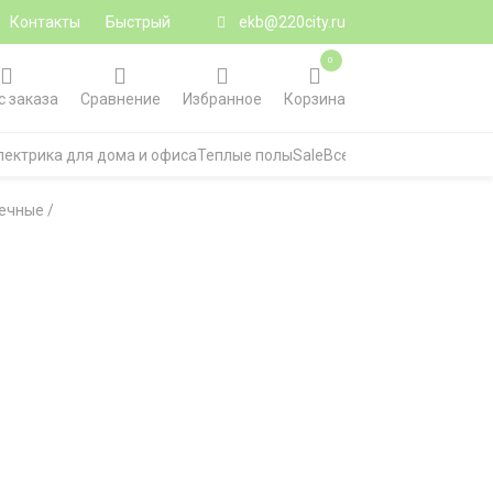
Контакты
Быстрый
ekb@220city.ru
0
с заказа
Сравнение
Избранное
Корзина
лектрика для дома и офиса
Теплые полы
Sale
Все категории
чечные
/