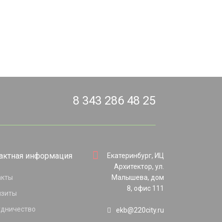
8 343 286 48 25
актная информация
Екатеринбург, ИЦ
Архитектор, ул.
акты
Малышева, дом
8, офис 111
изиты
удничество
ekb@220city.ru