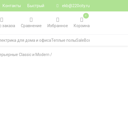
Контакты
Быстрый
ekb@220city.ru
0
с заказа
Сравнение
Избранное
Корзина
лектрика для дома и офиса
Теплые полы
Sale
Все категории
ерьерные Classic и Modern
/