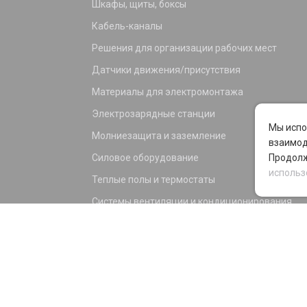
Шкафы, щиты, боксы
Кабель-каналы
Решения для организации рабочих мест
Датчики движения/присутствия
Материалы для электромонтажа
Электрозарядные станции
Мы испо
Молниезащита и заземление
взаимод
Силовое оборудование
Продолж
использ
Теплые полы и термостаты
Системы вентиляции и кондиционирования
Электрика для дома и офиса
Силовые разъемы
KNX оборудование
Светотехника