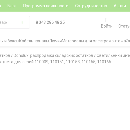
а
Блог
Программа лояльности
Сотрудничество
Акции
8 343 286 48 25
Войти
Стату
ы и боксы
Кабель-каналы
Лючки
Материалы для электромонтажа
Э
атков
/
Donolux: распродажа складских остатков
/
Светильники инт
о цвета для серий 110009, 110151, 110153, 110165, 110166