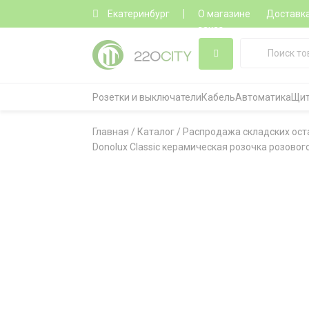
Екатеринбург
О магазине
Доставк
заказ
Розетки и выключатели
Кабель
Автоматика
Щит
Главная
/
Каталог
/
Распродажа складских ост
Donolux Classic керамическая розочка розовог