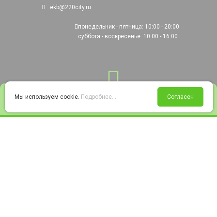
ekb@220city.ru
понедельник - пятница: 10:00 - 20:00
суббота - воскресенье: 10:00 - 16:00
0
Мы используем cookie.
Подробнее...
Согласен
Войти
Статус заказа
Сравнение
Избранное
Корзина
© 2008-2026 220city.ru - гипермаркет электрооборудования
Согласие на обработку персональных данных
Согласие на получение рекламно-информационных материалов