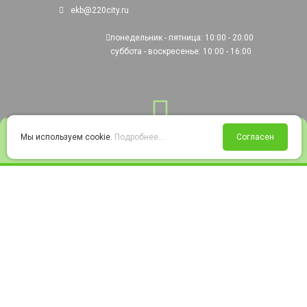
ekb@220city.ru
понедельник - пятница: 10:00 - 20:00
суббота - воскресенье: 10:00 - 16:00
0
Мы используем cookie.
Подробнее...
Согласен
Войти
Статус заказа
Сравнение
Избранное
Корзина
© 2008-2026 220city.ru - гипермаркет электрооборудования
Согласие на обработку персональных данных
Согласие на получение рекламно-информационных материалов