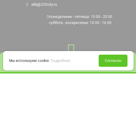
ekb@220city.ru
понедельник - пятница: 10:00 - 20:00
суббота - воскресенье: 10:00 - 16:00
0
Мы используем cookie.
Подробнее...
Согласен
Войти
Статус заказа
Сравнение
Избранное
Корзина
© 2008-2026 220city.ru - гипермаркет электрооборудования
Согласие на обработку персональных данных
Согласие на получение рекламно-информационных материалов