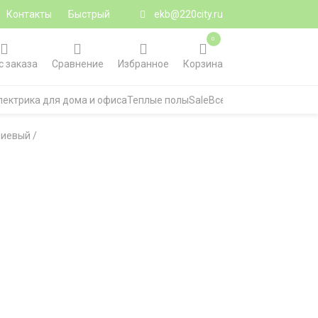
Контакты
Быстрый
ekb@220city.ru
0
с заказа
Сравнение
Избранное
Корзина
лектрика для дома и офиса
Теплые полы
Sale
Все категории
ниевый
/