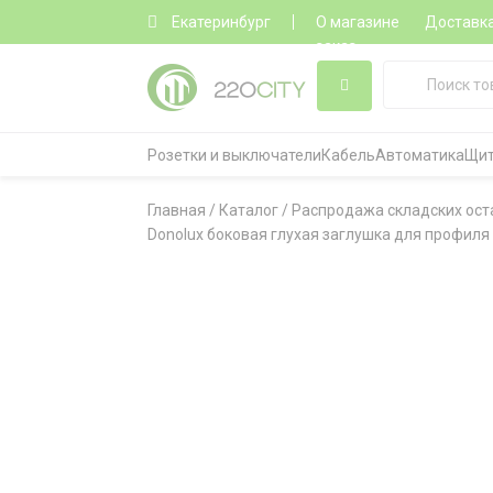
Екатеринбург
О магазине
Доставк
заказ
Розетки и выключатели
Кабель
Автоматика
Щит
Главная
/
Каталог
/
Распродажа складских ост
Donolux боковая глухая заглушка для профиля