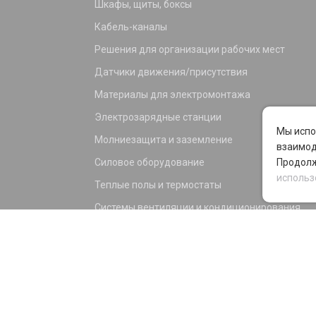
Шкафы, щиты, боксы
Кабель-каналы
Решения для организации рабочих мест
Датчики движения/присутствия
Материалы для электромонтажа
Электрозарядные станции
Мы испо
Молниезащита и заземление
взаимод
Силовое оборудование
Продолж
использ
Теплые полы и термостаты
Системы вентиляции и кондиционирования
Электрика для дома и офиса
Силовые разъемы
KNX оборудование
Светотехника