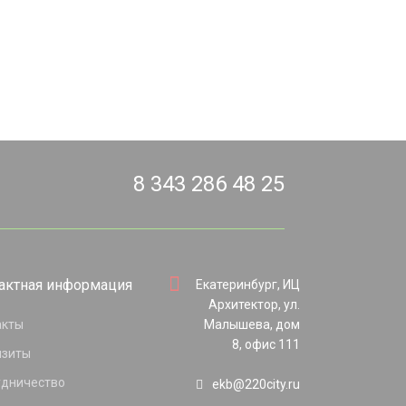
8 343 286 48 25
актная информация
Екатеринбург, ИЦ
Архитектор, ул.
акты
Малышева, дом
8, офис 111
изиты
удничество
ekb@220city.ru