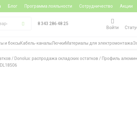
а
Блог
Программа лояльности
Сотрудничество
Акции
8 343 286 48 25
Войти
Стату
ы и боксы
Кабель-каналы
Лючки
Материалы для электромонтажа
Э
атков
/
Donolux: распродажа складских остатков
/
Профиль алюми
 DL18506