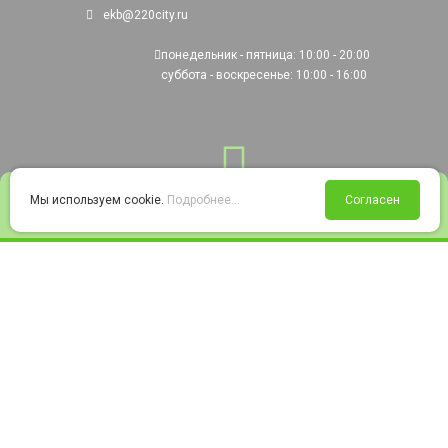
ekb@220city.ru
понедельник - пятница: 10:00 - 20:00
суббота - воскресенье: 10:00 - 16:00
0
Мы используем cookie.
Подробнее...
Согласен
Войти
Статус заказа
Сравнение
Избранное
Корзина
© 2008-2026 220city.ru - гипермаркет электрооборудования
Согласие на обработку персональных данных
Согласие на получение рекламно-информационных материалов