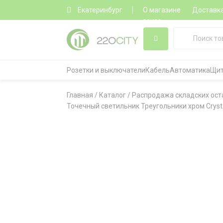
Екатеринбург
О магазине
Доставк
заказ
Розетки и выключатели
Кабель
Автоматика
Щит
Главная
/
Каталог
/
Распродажа складских ост
Точечный светильник Треугольники хром Crystal