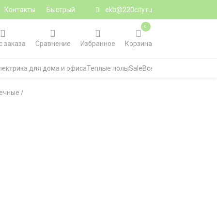
Контакты
Быстрый
ekb@220city.ru
0
с заказа
Сравнение
Избранное
Корзина
лектрика для дома и офиса
Теплые полы
Sale
Все категории
чечные
/