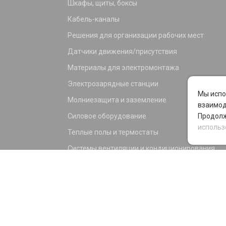
Шкафы, щиты, боксы
Кабель-каналы
Решения для организации рабочих мест
Датчики движения/присутствия
Материалы для электромонтажа
Электрозарядные станции
Мы испо
Молниезащита и заземление
взаимод
Силовое оборудование
Продолж
использ
Теплые полы и термостаты
Системы вентиляции и кондиционирования
Электрика для дома и офиса
Силовые разъемы
KNX оборудование
Светотехника