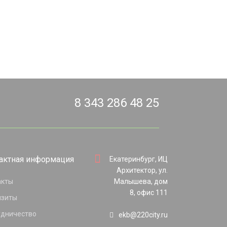
8 343 286 48 25
актная информация
Екатеринбург, ИЦ
Архитектор, ул.
акты
Малышева, дом
8, офис 111
изиты
удничество
ekb@220city.ru