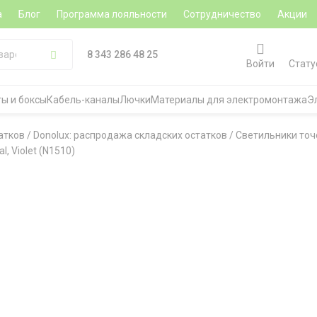
а
Блог
Программа лояльности
Сотрудничество
Акции
8 343 286 48 25
Войти
Стату
ы и боксы
Кабель-каналы
Лючки
Материалы для электромонтажа
Э
атков
/
Donolux: распродажа складских остатков
/
Светильники то
, Violet (N1510)