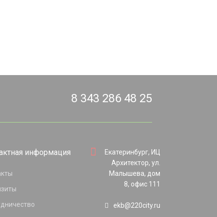
8 343 286 48 25
актная информация
Екатеринбург, ИЦ
Архитектор, ул.
акты
Малышева, дом
8, офис 111
изиты
удничество
ekb@220city.ru