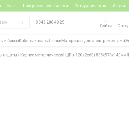
а
Блог
Программа лояльности
Сотрудничество
Акции
8 343 286 48 25
Войти
Стату
ы и боксы
Кабель-каналы
Лючки
Материалы для электромонтажа
Э
ы и щиты
/
Корпус металлический ЩРн-120 (2х60) 835х570х140мм IP