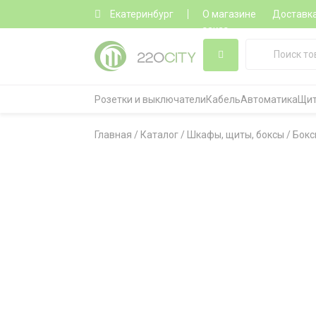
Екатеринбург
О магазине
Доставк
заказ
Розетки и выключатели
Кабель
Автоматика
Щит
Главная
/
Каталог
/
Шкафы, щиты, боксы
/
Бокс