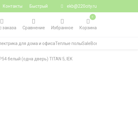
Контакты
Быстрый
ekb@220city.ru
0
с заказа
Сравнение
Избранное
Корзина
лектрика для дома и офиса
Теплые полы
Sale
Все категории
54 белый (одна дверь) TITAN 5, IEK