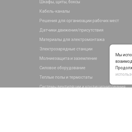
Шкафы, щиты, боксы
Кабель-каналы
Решения для организации рабочих мест
Датчики движения/присутствия
Материалы для электромонтажа
Электрозарядные станции
Мы испо
Молниезащита и заземление
взаимод
Силовое оборудование
Продолж
использ
Теплые полы и термостаты
Системы вентиляции и кондиционирования
Электрика для дома и офиса
Силовые разъемы
KNX оборудование
Светотехника