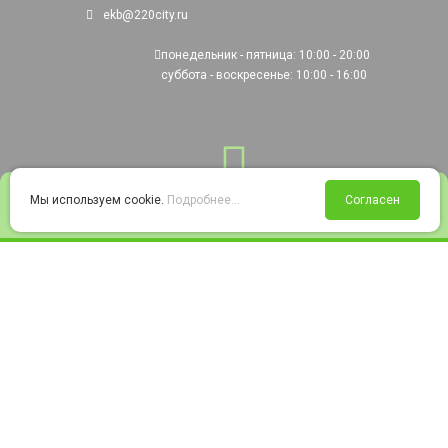
ekb@220city.ru
понедельник - пятница: 10:00 - 20:00
суббота - воскресенье: 10:00 - 16:00
0
Мы используем cookie.
Подробнее...
Согласен
Войти
Статус заказа
Сравнение
Избранное
Корзина
© 2008-2026 220city.ru - гипермаркет электрооборудования
Согласие на обработку персональных данных
Согласие на получение рекламно-информационных материалов