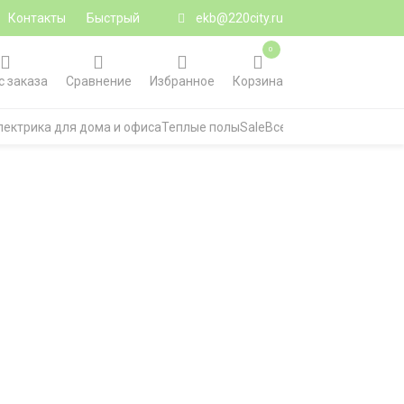
Контакты
Быстрый
ekb@220city.ru
0
с заказа
Сравнение
Избранное
Корзина
лектрика для дома и офиса
Теплые полы
Sale
Все категории