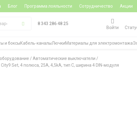
а
Блог
Программа лояльности
Сотрудничество
Акции
8 343 286 48 25
Войти
Стату
ы и боксы
Кабель-каналы
Лючки
Материалы для электромонтажа
Э
 оборудование
/
Автоматические выключатели
/
ity9 Set, 4 полюса, 25A, 4,5kA, тип C, ширина 4 DIN-модуля