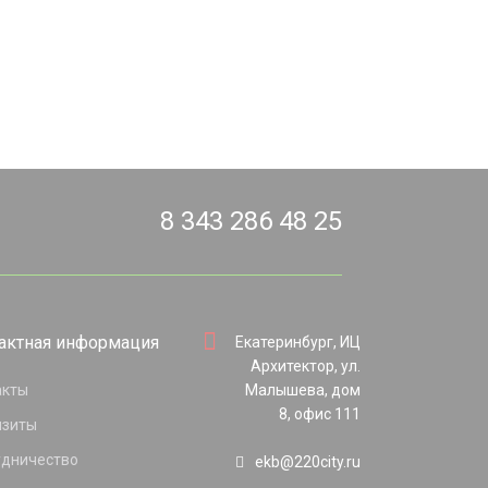
8 343 286 48 25
актная информация
Екатеринбург, ИЦ
Архитектор, ул.
акты
Малышева, дом
8, офис 111
изиты
удничество
ekb@220city.ru