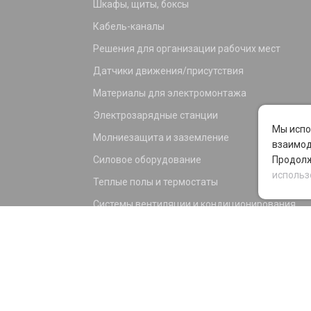
Шкафы, щиты, боксы
Кабель-каналы
Решения для организации рабочих мест
Датчики движения/присутствия
Материалы для электромонтажа
Электрозарядные станции
Мы испо
Молниезащита и заземление
взаимод
Силовое оборудование
Продолж
использ
Теплые полы и термостаты
Системы вентиляции и кондиционирования
Электрика для дома и офиса
Силовые разъемы
KNX оборудование
Светотехника