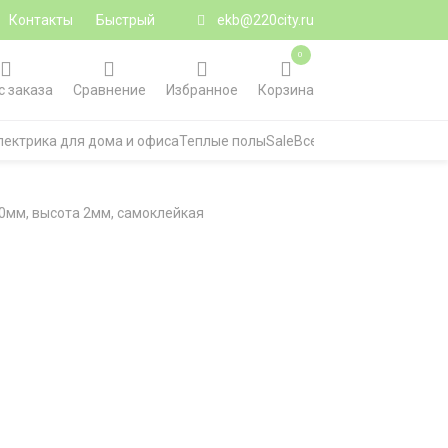
Контакты
Быстрый
ekb@220city.ru
0
с заказа
Сравнение
Избранное
Корзина
лектрика для дома и офиса
Теплые полы
Sale
Все категории
0мм, высота 2мм, самоклейкая