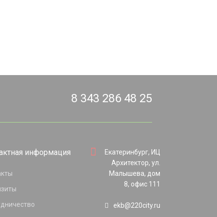
8 343 286 48 25
актная информация
Екатеринбург, ИЦ
Архитектор, ул.
акты
Малышева, дом
8, офис 111
изиты
удничество
ekb@220city.ru