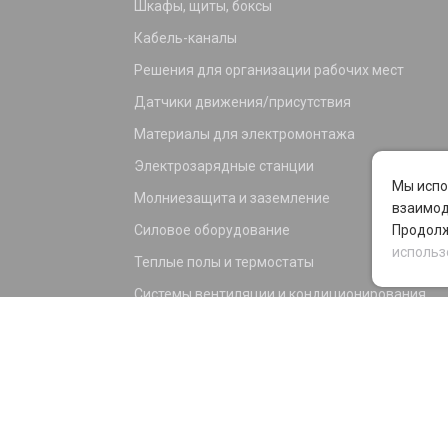
Шкафы, щиты, боксы
Кабель-каналы
Решения для организации рабочих мест
Датчики движения/присутствия
Материалы для электромонтажа
Электрозарядные станции
Мы испо
Молниезащита и заземление
взаимод
Силовое оборудование
Продолж
использ
Теплые полы и термостаты
Системы вентиляции и кондиционирования
Электрика для дома и офиса
Силовые разъемы
KNX оборудование
Светотехника