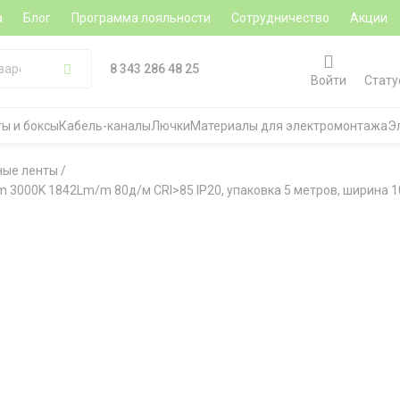
а
Блог
Программа лояльности
Сотрудничество
Акции
8 343 286 48 25
Войти
Стату
ы и боксы
Кабель-каналы
Лючки
Материалы для электромонтажа
Э
ные ленты
/
 3000K 1842Lm/m 80д/м CRI>85 IP20, упаковка 5 метров, ширина 1