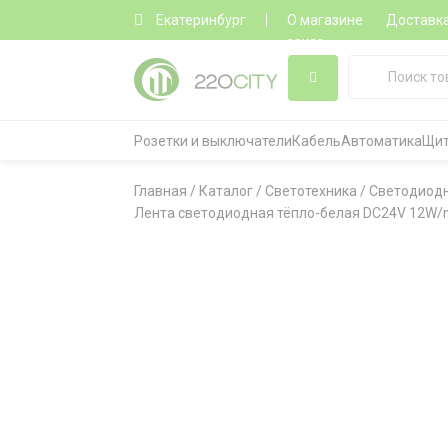
Екатеринбург
О магазине
Доставк
заказ
Розетки и выключатели
Кабель
Автоматика
Щит
Главная
/
Каталог
/
Светотехника
/
Светодиод
Лента светодиодная тёпло-белая DC24V 12W/m