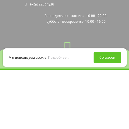
ekb@220city.ru
понедельник - пятница: 10:00 - 20:00
суббота - воскресенье: 10:00 - 16:00
0
Мы используем cookie.
Подробнее...
Согласен
Войти
Статус заказа
Сравнение
Избранное
Корзина
© 2008-2026 220city.ru - гипермаркет электрооборудования
Согласие на обработку персональных данных
Согласие на получение рекламно-информационных материалов