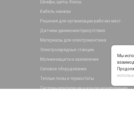
Шкафы, щиты, боксы
Кабель-каналы
Решения для организации рабочих мест
Датчики движения/присутствия
Материалы для электромонтажа
Электрозарядные станции
Мы испо
Молниезащита и заземление
взаимод
Силовое оборудование
Продолж
использ
Теплые полы и термостаты
Системы вентиляции и кондиционирования
Электрика для дома и офиса
Силовые разъемы
KNX оборудование
Светотехника