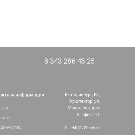
8 343 286 48 25
актная информация
Екатеринбург, ИЦ
Архитектор, ул.
акты
Малышева, дом
8, офис 111
изиты
удничество
ekb@220city.ru