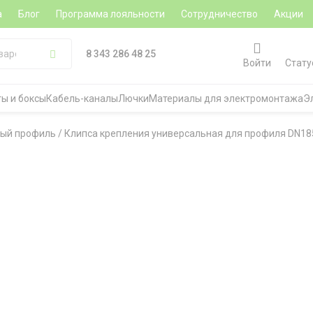
а
Блог
Программа лояльности
Сотрудничество
Акции
8 343 286 48 25
Войти
Стату
ы и боксы
Кабель-каналы
Лючки
Материалы для электромонтажа
Э
ый профиль
/
Клипса крепления универсальная для профиля DN185