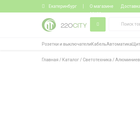
Екатеринбург
О магазине
Доставк
заказ
Розетки и выключатели
Кабель
Автоматика
Щит
Главная
/
Каталог
/
Светотехника
/
Алюминиев