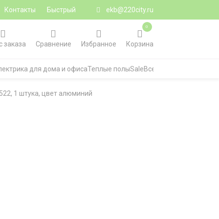
Контакты
Быстрый
ekb@220city.ru
0
с заказа
Сравнение
Избранное
Корзина
лектрика для дома и офиса
Теплые полы
Sale
Все категории
22, 1 штука, цвет алюминий