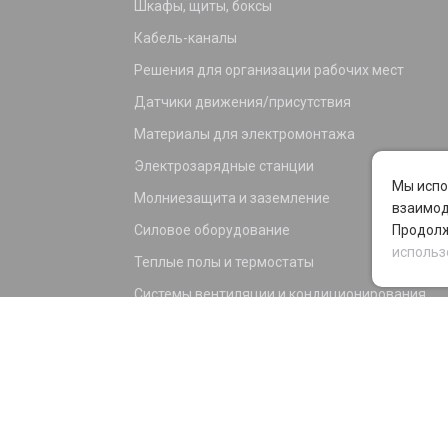
Шкафы, щиты, боксы
Кабель-каналы
Решения для организации рабочих мест
Датчики движения/присутствия
Материалы для электромонтажа
Электрозарядные станции
Мы испо
Молниезащита и заземление
взаимод
Силовое оборудование
Продолж
использ
Теплые полы и термостаты
Системы вентиляции и кондиционирования
Электрика для дома и офиса
Силовые разъемы
KNX оборудование
Светотехника