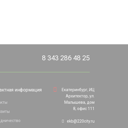
8 343 286 48 25
актная информация
Екатеринбург, ИЦ
Архитектор, ул.
акты
Малышева, дом
8, офис 111
изиты
удничество
ekb@220city.ru