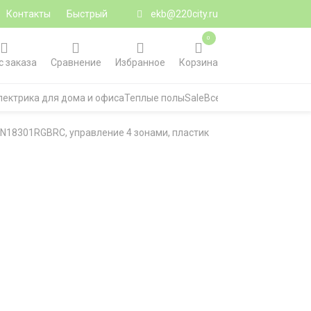
Контакты
Быстрый
ekb@220city.ru
0
с заказа
Сравнение
Избранное
Корзина
лектрика для дома и офиса
Теплые полы
Sale
Все категории
N18301RGBRC, управление 4 зонами, пластик