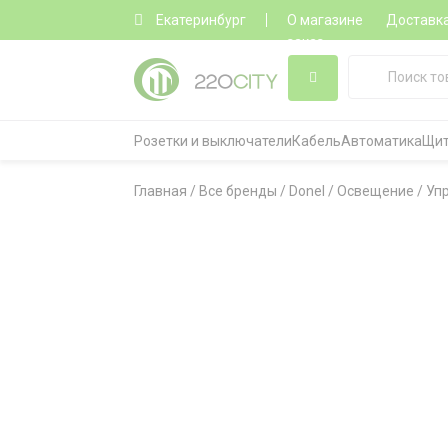
Екатеринбург
О магазине
Доставк
заказ
Розетки и выключатели
Кабель
Автоматика
Щит
Главная
/
Все бренды
/
Donel
/
Освещение
/
Уп