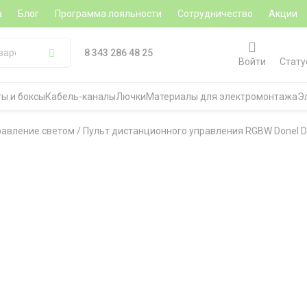
а
Блог
Программа лояльности
Сотрудничество
Акции
8 343 286 48 25
Войти
Стату
ы и боксы
Кабель-каналы
Лючки
Материалы для электромонтажа
Э
равление светом
/
Пульт дистанционного управления RGBW Donel D