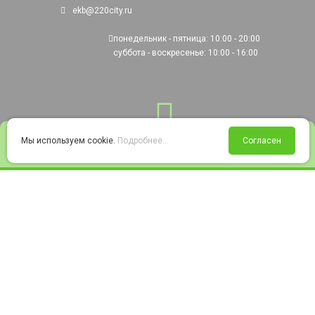
ekb@220city.ru
понедельник - пятница: 10:00 - 20:00
суббота - воскресенье: 10:00 - 16:00
0
Мы используем cookie.
Подробнее...
Согласен
Войти
Статус заказа
Сравнение
Избранное
Корзина
© 2008-2026 220city.ru - гипермаркет электрооборудования
Согласие на обработку персональных данных
Согласие на получение рекламно-информационных материалов