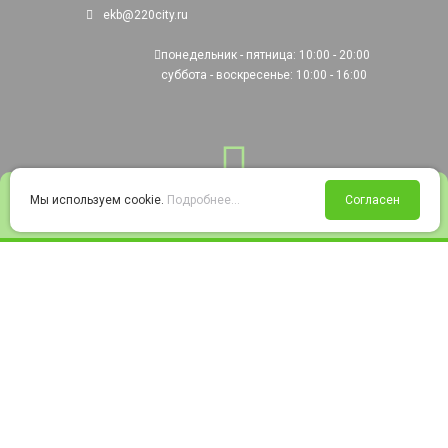
ekb@220city.ru
понедельник - пятница: 10:00 - 20:00
суббота - воскресенье: 10:00 - 16:00
0
Мы используем cookie.
Подробнее...
Согласен
Войти
Статус заказа
Сравнение
Избранное
Корзина
© 2008-2026 220city.ru - гипермаркет электрооборудования
Согласие на обработку персональных данных
Согласие на получение рекламно-информационных материалов