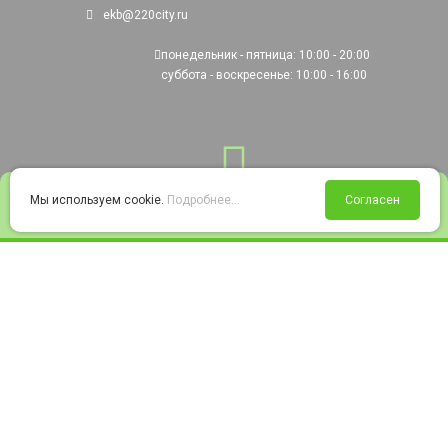
ekb@220city.ru
понедельник - пятница: 10:00 - 20:00
суббота - воскресенье: 10:00 - 16:00
0
Мы используем cookie.
Подробнее...
Согласен
Войти
Статус заказа
Сравнение
Избранное
Корзина
© 2008-2026 220city.ru - гипермаркет электрооборудования
Согласие на обработку персональных данных
Согласие на получение рекламно-информационных материалов