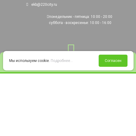
ekb@220city.ru
понедельник - пятница: 10:00 - 20:00
суббота - воскресенье: 10:00 - 16:00
0
Мы используем cookie.
Подробнее...
Согласен
Войти
Статус заказа
Сравнение
Избранное
Корзина
© 2008-2026 220city.ru - гипермаркет электрооборудования
Согласие на обработку персональных данных
Согласие на получение рекламно-информационных материалов