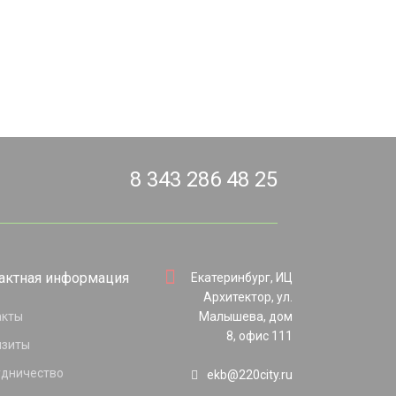
8 343 286 48 25
актная информация
Екатеринбург, ИЦ
Архитектор, ул.
акты
Малышева, дом
8, офис 111
изиты
удничество
ekb@220city.ru