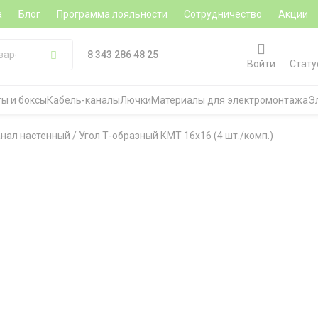
а
Блог
Программа лояльности
Сотрудничество
Акции
8 343 286 48 25
Войти
Стату
ы и боксы
Кабель-каналы
Лючки
Материалы для электромонтажа
Э
анал настенный
/
Угол Т-образный КМТ 16х16 (4 шт./комп.)