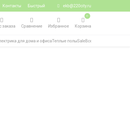
Контакты
Быстрый
ekb@220city.ru
0
с заказа
Сравнение
Избранное
Корзина
лектрика для дома и офиса
Теплые полы
Sale
Все категории