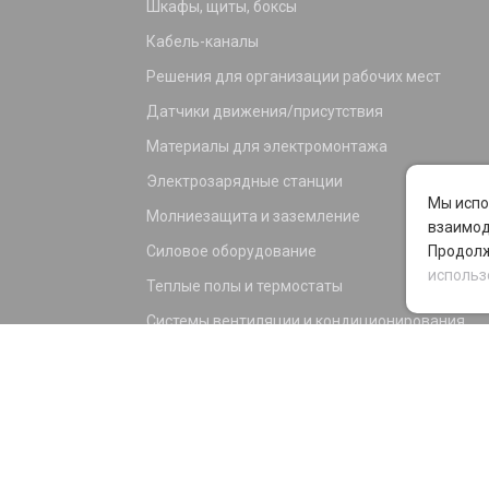
Шкафы, щиты, боксы
Кабель-каналы
Решения для организации рабочих мест
Датчики движения/присутствия
Материалы для электромонтажа
Электрозарядные станции
Мы испо
Молниезащита и заземление
взаимод
Силовое оборудование
Продолж
использ
Теплые полы и термостаты
Системы вентиляции и кондиционирования
Электрика для дома и офиса
Силовые разъемы
KNX оборудование
Светотехника