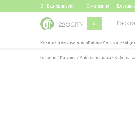
Екатеринбург
О магазине
Доставк
заказ
Розетки и выключатели
Кабель
Автоматика
Щит
Главная
/
Каталог
/
Кабель-каналы
/
Кабель-к