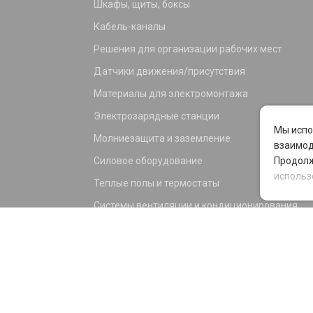
Шкафы, щиты, боксы
Кабель-каналы
Решения для организации рабочих мест
Датчики движения/присутствия
Материалы для электромонтажа
Электрозарядные станции
Мы испо
Молниезащита и заземление
взаимод
Силовое оборудование
Продолж
использ
Теплые полы и термостаты
Системы вентиляции и кондиционирования
Электрика для дома и офиса
Силовые разъемы
KNX оборудование
Светотехника