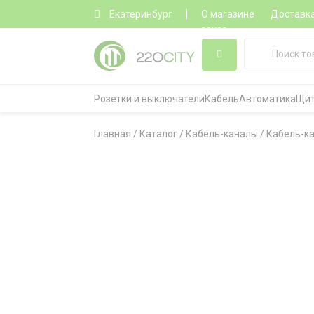
Екатеринбург
О магазине
Доставк
заказ
Розетки и выключатели
Кабель
Автоматика
Щит
Главная
/
Каталог
/
Кабель-каналы
/
Кабель-к