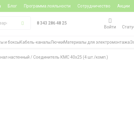
а
Блог
Программа лояльности
Сотрудничество
Акции
8 343 286 48 25
Войти
Стату
ы и боксы
Кабель-каналы
Лючки
Материалы для электромонтажа
Э
анал настенный
/
Соединитель КМС 40x25 (4 шт./комп.)