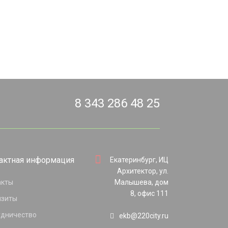
8 343 286 48 25
актная информация
Екатеринбург, ИЦ
Архитектор, ул.
акты
Малышева, дом
8, офис 111
изиты
удничество
ekb@220city.ru