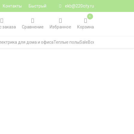
Контакты
Быстрый
ekb@220city.ru
0
с заказа
Сравнение
Избранное
Корзина
лектрика для дома и офиса
Теплые полы
Sale
Все категории