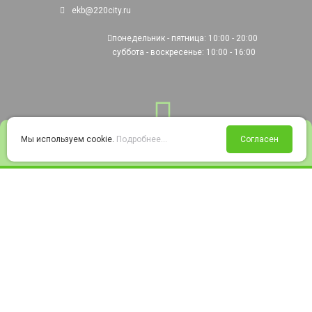
ekb@220city.ru
понедельник - пятница: 10:00 - 20:00
суббота - воскресенье: 10:00 - 16:00
0
Мы используем cookie.
Подробнее...
Согласен
Войти
Статус заказа
Сравнение
Избранное
Корзина
© 2008-2026 220city.ru - гипермаркет электрооборудования
Согласие на обработку персональных данных
Согласие на получение рекламно-информационных материалов