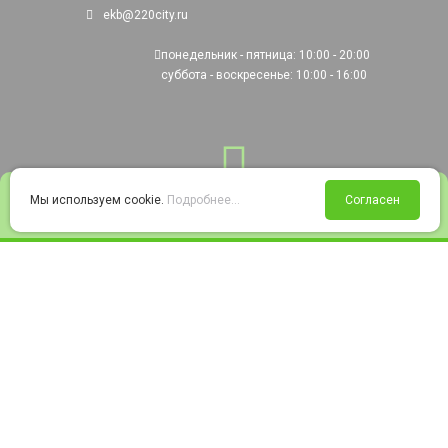
ekb@220city.ru
понедельник - пятница: 10:00 - 20:00
суббота - воскресенье: 10:00 - 16:00
0
Мы используем cookie.
Подробнее...
Согласен
Войти
Статус заказа
Сравнение
Избранное
Корзина
© 2008-2026 220city.ru - гипермаркет электрооборудования
Согласие на обработку персональных данных
Согласие на получение рекламно-информационных материалов