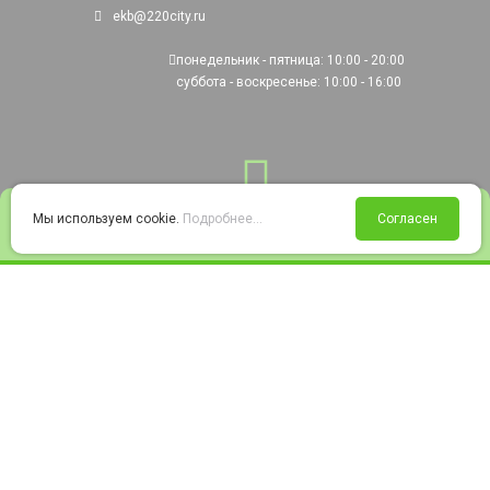
ekb@220city.ru
понедельник - пятница: 10:00 - 20:00
суббота - воскресенье: 10:00 - 16:00
0
Мы используем cookie.
Подробнее...
Согласен
Войти
Статус заказа
Сравнение
Избранное
Корзина
© 2008-2026 220city.ru - гипермаркет электрооборудования
Согласие на обработку персональных данных
Согласие на получение рекламно-информационных материалов