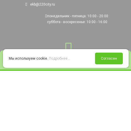
ekb@220city.ru
понедельник - пятница: 10:00 - 20:00
суббота - воскресенье: 10:00 - 16:00
0
Мы используем cookie.
Подробнее...
Согласен
Войти
Статус заказа
Сравнение
Избранное
Корзина
© 2008-2026 220city.ru - гипермаркет электрооборудования
Согласие на обработку персональных данных
Согласие на получение рекламно-информационных материалов