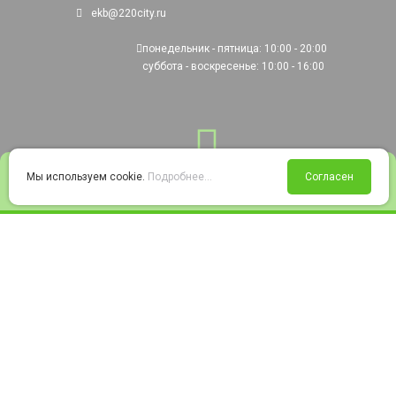
ekb@220city.ru
понедельник - пятница: 10:00 - 20:00
суббота - воскресенье: 10:00 - 16:00
0
Мы используем cookie.
Подробнее...
Согласен
Войти
Статус заказа
Сравнение
Избранное
Корзина
© 2008-2026 220city.ru - гипермаркет электрооборудования
Согласие на обработку персональных данных
Согласие на получение рекламно-информационных материалов