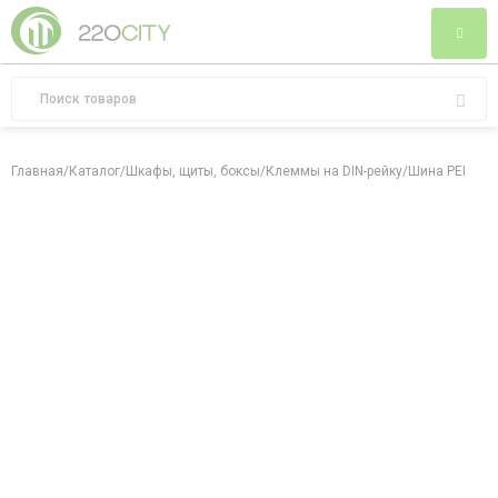
Главная
/
Каталог
/
Шкафы, щиты, боксы
/
Клеммы на DIN-рейку
/
Шина PEN "зе