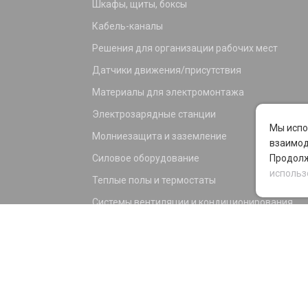
Шкафы, щиты, боксы
Кабель-каналы
Решения для организации рабочих мест
Датчики движения/присутствия
Материалы для электромонтажа
Электрозарядные станции
Мы испо
Молниезащита и заземление
взаимод
Силовое оборудование
Продолж
использ
Теплые полы и термостаты
Системы вентиляции и кондиционирования
Электрика для дома и офиса
Силовые разъемы
KNX оборудование
Светотехника