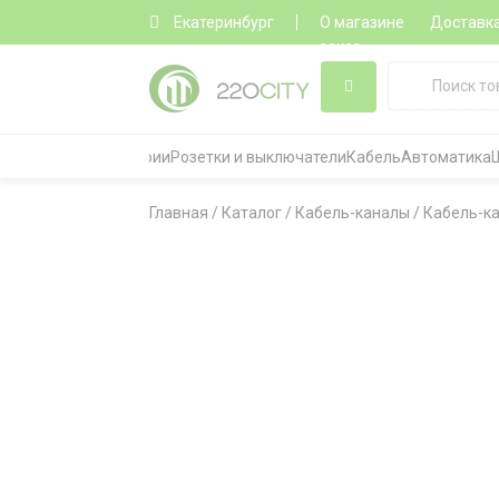
Екатеринбург
О магазине
Доставк
заказ
Все категории
Розетки и выключатели
Кабель
Автоматика
Главная
/
Каталог
/
Кабель-каналы
/
Кабель-к