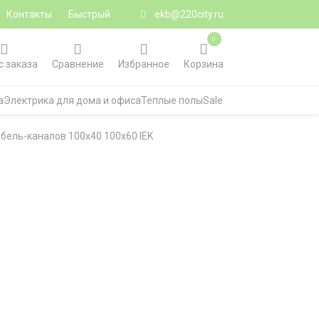
Контакты
Быстрый
ekb@220city.ru
0
с заказа
Сравнение
Избранное
Корзина
а
Электрика для дома и офиса
Теплые полы
Sale
бель-каналов 100х40 100х60 IEK