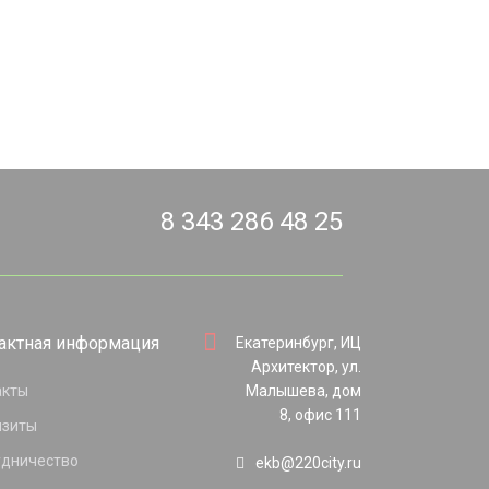
8 343 286 48 25
актная информация
Екатеринбург, ИЦ
Архитектор, ул.
акты
Малышева, дом
8, офис 111
изиты
удничество
ekb@220city.ru