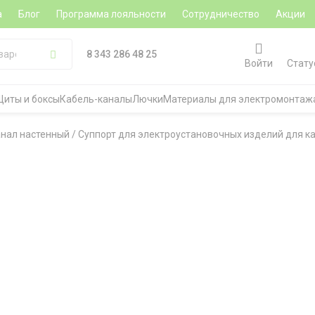
а
Блог
Программа лояльности
Сотрудничество
Акции
8 343 286 48 25
Войти
Стату
Щиты и боксы
Кабель-каналы
Лючки
Материалы для электромонтаж
анал настенный
/
Суппорт для электроустановочных изделий для ка