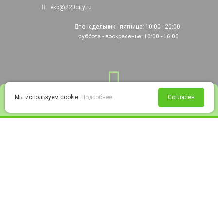
ekb@220city.ru
понедельник - пятница: 10:00 - 20:00
суббота - воскресенье: 10:00 - 16:00
0
Мы используем cookie.
Подробнее...
Согласен
Войти
Статус заказа
Сравнение
Избранное
Корзина
© 2008-2026 220city.ru - гипермаркет электрооборудования
Согласие на обработку персональных данных
Согласие на получение рекламно-информационных материалов