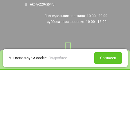
ekb@220city.ru
понедельник - пятница: 10:00 - 20:00
суббота - воскресенье: 10:00 - 16:00
0
Мы используем cookie.
Подробнее...
Согласен
Войти
Статус заказа
Сравнение
Избранное
Корзина
© 2008-2026 220city.ru - гипермаркет электрооборудования
Согласие на обработку персональных данных
Согласие на получение рекламно-информационных материалов