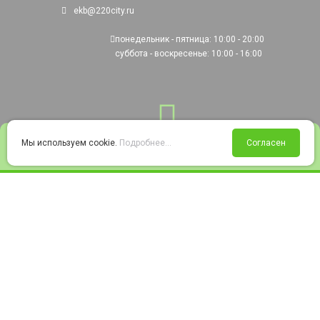
ekb@220city.ru
понедельник - пятница: 10:00 - 20:00
суббота - воскресенье: 10:00 - 16:00
0
Мы используем cookie.
Подробнее...
Согласен
Войти
Статус заказа
Сравнение
Избранное
Корзина
© 2008-2026 220city.ru - гипермаркет электрооборудования
Согласие на обработку персональных данных
Согласие на получение рекламно-информационных материалов