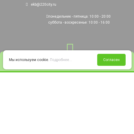
ekb@220city.ru
понедельник - пятница: 10:00 - 20:00
суббота - воскресенье: 10:00 - 16:00
0
Мы используем cookie.
Подробнее...
Согласен
Войти
Статус заказа
Сравнение
Избранное
Корзина
© 2008-2026 220city.ru - гипермаркет электрооборудования
Согласие на обработку персональных данных
Согласие на получение рекламно-информационных материалов