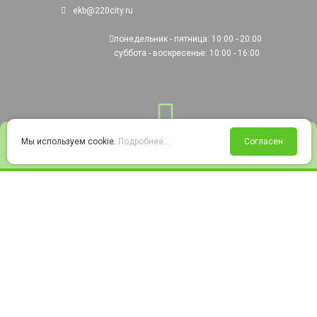
ekb@220city.ru
понедельник - пятница: 10:00 - 20:00
суббота - воскресенье: 10:00 - 16:00
0
Мы используем cookie.
Подробнее...
Согласен
Войти
Статус заказа
Сравнение
Избранное
Корзина
© 2008-2026 220city.ru - гипермаркет электрооборудования
Согласие на обработку персональных данных
Согласие на получение рекламно-информационных материалов