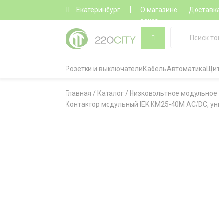
Екатеринбург
О магазине
Доставк
заказ
Розетки и выключатели
Кабель
Автоматика
Щит
Главная
/
Каталог
/
Низковольтное модульное
Контактор модульный IEK КМ25-40М AC/DC, у