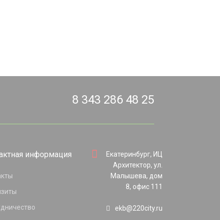
8 343 286 48 25
актная информация
Екатеринбург, ИЦ
Архитектор, ул.
акты
Малышева, дом
8, офис 111
изиты
удничество
ekb@220city.ru