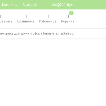
Контакты
Быстрый
ekb@220city.ru
0
с заказа
Сравнение
Избранное
Корзина
лектрика для дома и офиса
Теплые полы
Sale
Все категории