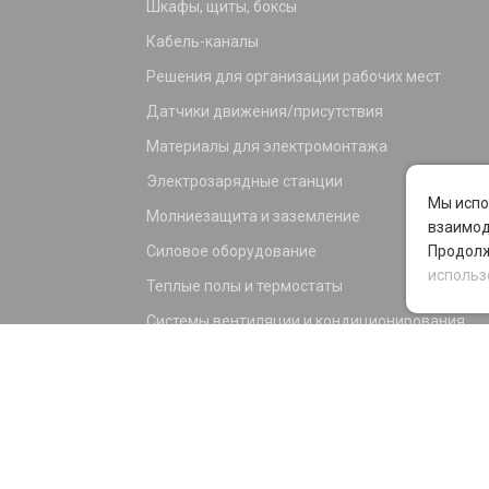
Шкафы, щиты, боксы
Кабель-каналы
Решения для организации рабочих мест
Датчики движения/присутствия
Материалы для электромонтажа
Электрозарядные станции
Мы испо
Молниезащита и заземление
взаимод
Силовое оборудование
Продолж
использ
Теплые полы и термостаты
Системы вентиляции и кондиционирования
Электрика для дома и офиса
Силовые разъемы
KNX оборудование
Светотехника