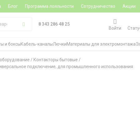
а
Блог
Программа лояльности
Сотрудничество
Акции
8 343 286 48 25
Войти
Стату
ы и боксы
Кабель-каналы
Лючки
Материалы для электромонтажа
Э
 оборудование
/
Контакторы бытовые
/
ниверсальное подключение, для промышленного использования