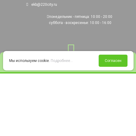
ekb@220city.ru
понедельник - пятница: 10:00 - 20:00
суббота - воскресенье: 10:00 - 16:00
0
Мы используем cookie.
Подробнее...
Согласен
Войти
Статус заказа
Сравнение
Избранное
Корзина
© 2008-2026 220city.ru - гипермаркет электрооборудования
Согласие на обработку персональных данных
Согласие на получение рекламно-информационных материалов