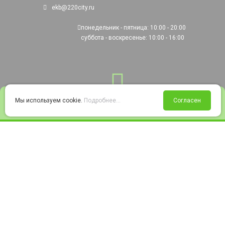
ekb@220city.ru
понедельник - пятница: 10:00 - 20:00
суббота - воскресенье: 10:00 - 16:00
0
Мы используем cookie.
Подробнее...
Согласен
Войти
Статус заказа
Сравнение
Избранное
Корзина
© 2008-2026 220city.ru - гипермаркет электрооборудования
Согласие на обработку персональных данных
Согласие на получение рекламно-информационных материалов