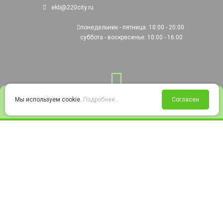
ekb@220city.ru
понедельник - пятница: 10:00 - 20:00
суббота - воскресенье: 10:00 - 16:00
0
Мы используем cookie.
Подробнее...
Согласен
Войти
Статус заказа
Сравнение
Избранное
Корзина
© 2008-2026 220city.ru - гипермаркет электрооборудования
Согласие на обработку персональных данных
Согласие на получение рекламно-информационных материалов