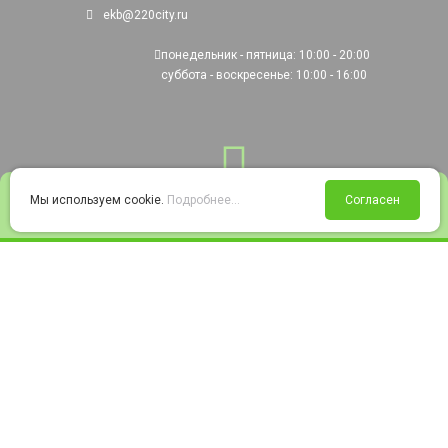
ekb@220city.ru
понедельник - пятница: 10:00 - 20:00
суббота - воскресенье: 10:00 - 16:00
0
Мы используем cookie.
Подробнее...
Согласен
Войти
Статус заказа
Сравнение
Избранное
Корзина
© 2008-2026 220city.ru - гипермаркет электрооборудования
Согласие на обработку персональных данных
Согласие на получение рекламно-информационных материалов