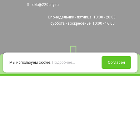
ekb@220city.ru
понедельник - пятница: 10:00 - 20:00
суббота - воскресенье: 10:00 - 16:00
0
Мы используем cookie.
Подробнее...
Согласен
Войти
Статус заказа
Сравнение
Избранное
Корзина
© 2008-2026 220city.ru - гипермаркет электрооборудования
Согласие на обработку персональных данных
Согласие на получение рекламно-информационных материалов