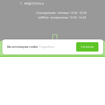
ekb@220city.ru
понедельник - пятница: 10:00 - 20:00
суббота - воскресенье: 10:00 - 16:00
0
Мы используем cookie.
Подробнее...
Согласен
Войти
Статус заказа
Сравнение
Избранное
Корзина
© 2008-2026 220city.ru - гипермаркет электрооборудования
Согласие на обработку персональных данных
Согласие на получение рекламно-информационных материалов