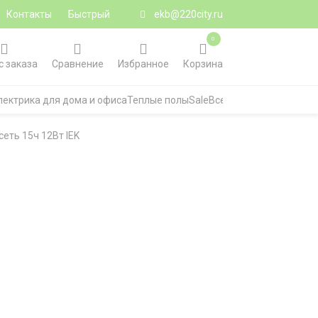
Контакты
Быстрый
ekb@220city.ru
0
с заказа
Сравнение
Избранное
Корзина
лектрика для дома и офиса
Теплые полы
Sale
Все категории
еть 15ч 12Вт IEK