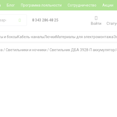
а
Блог
Программа лояльности
Сотрудничество
Акции
8 343 286 48 25
Войти
Стату
ы и боксы
Кабель-каналы
Лючки
Материалы для электромонтажа
Э
са
/
Светильники и ночники
/
Светильник ДБА 3928-П аккумулятор/с