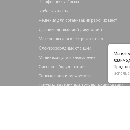
Шкафы, щиты, боксы
Кабель-каналы
Решения для организации рабочих мест
Датчики движения/присутствия
Материалы для электромонтажа
Электрозарядные станции
Мы испо
Молниезащита и заземление
взаимод
Силовое оборудование
Продолж
использ
Теплые полы и термостаты
Системы вентиляции и кондиционирования
Электрика для дома и офиса
Силовые разъемы
KNX оборудование
Светотехника