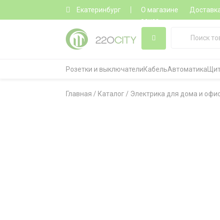
Екатеринбург
О магазине
Доставк
заказ
Розетки и выключатели
Кабель
Автоматика
Щит
Главная
/
Каталог
/
Электрика для дома и офи