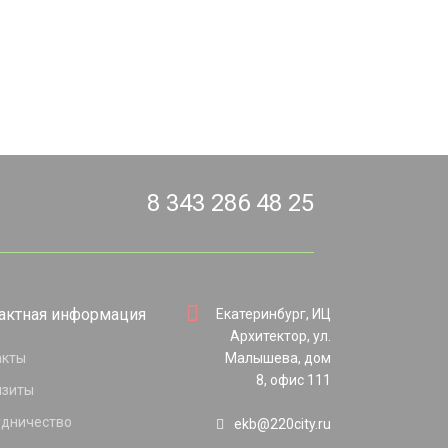
8 343 286 48 25
актная информация
Екатеринбург, ИЦ
Архитектор, ул.
акты
Малышева, дом
8, офис 111
изиты
удничество
ekb@220city.ru