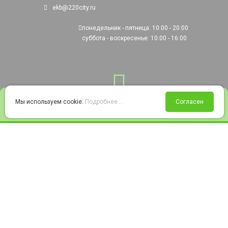
ekb@220city.ru
понедельник - пятница: 10:00 - 20:00
суббота - воскресенье: 10:00 - 16:00
0
Мы используем cookie.
Подробнее...
Согласен
Войти
Статус заказа
Сравнение
Избранное
Корзина
© 2008-2026 220city.ru - гипермаркет электрооборудования
Согласие на обработку персональных данных
Согласие на получение рекламно-информационных материалов