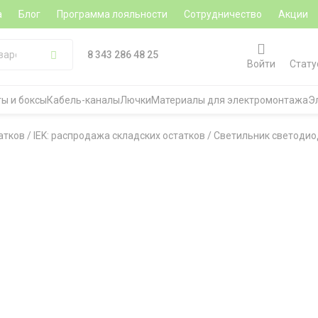
а
Блог
Программа лояльности
Сотрудничество
Акции
8 343 286 48 25
Войти
Стату
ы и боксы
Кабель-каналы
Лючки
Материалы для электромонтажа
Э
атков
/
IEK: распродажа складских остатков
/
Светильник светодиод