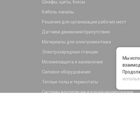
Шкафы, щиты, боксы
Кабель-каналы
Решения для организации рабочих мест
Датчики движения/присутствия
Материалы для электромонтажа
Электрозарядные станции
Мы испо
Молниезащита и заземление
взаимод
Силовое оборудование
Продолж
использ
Теплые полы и термостаты
Системы вентиляции и кондиционирования
Электрика для дома и офиса
Силовые разъемы
KNX оборудование
Светотехника