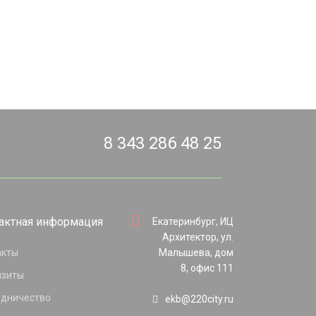
8 343 286 48 25
актная информация
Екатеринбург, ИЦ
Архитектор, ул.
акты
Малышева, дом
8, офис 111
изиты
удничество
ekb@220city.ru