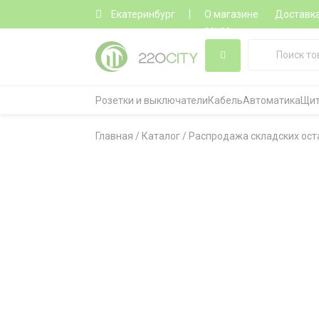
Екатеринбург
О магазине
Доставк
заказ
Розетки и выключатели
Кабель
Автоматика
Щит
Главная
/
Каталог
/
Распродажа складских ост