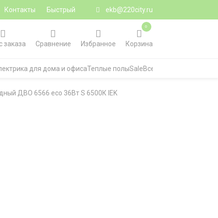
Контакты
Быстрый
ekb@220city.ru
0
с заказа
Сравнение
Избранное
Корзина
лектрика для дома и офиса
Теплые полы
Sale
Все категории
ный ДВО 6566 eco 36Вт S 6500К IEK