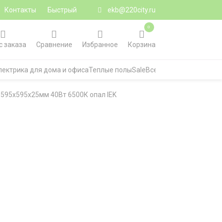
Контакты
Быстрый
ekb@220city.ru
0
с заказа
Сравнение
Избранное
Корзина
лектрика для дома и офиса
Теплые полы
Sale
Все категории
 595х595х25мм 40Вт 6500К опал IEK