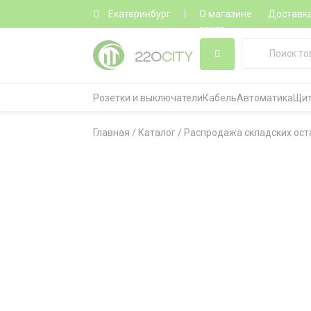
Екатеринбург
О магазине
Доставк
заказ
Розетки и выключатели
Кабель
Автоматика
Щит
Главная
/
Каталог
/
Распродажа складских ост