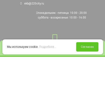
ekb@220city.ru
понедельник - пятница: 10:00 - 20:00
суббота - воскресенье: 10:00 - 16:00
0
Мы используем cookie.
Подробнее...
Согласен
Войти
Статус заказа
Сравнение
Избранное
Корзина
© 2008-2026 220city.ru - гипермаркет электрооборудования
Согласие на обработку персональных данных
Согласие на получение рекламно-информационных материалов