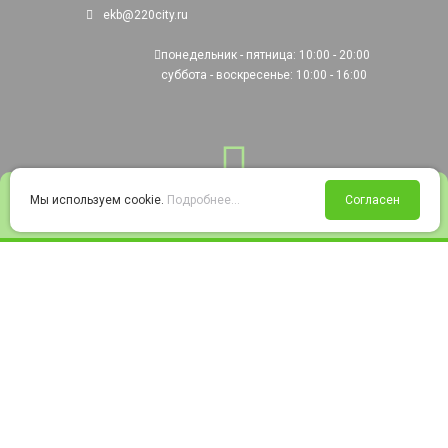
ekb@220city.ru
понедельник - пятница: 10:00 - 20:00
суббота - воскресенье: 10:00 - 16:00
0
Мы используем cookie.
Подробнее...
Согласен
Войти
Статус заказа
Сравнение
Избранное
Корзина
© 2008-2026 220city.ru - гипермаркет электрооборудования
Согласие на обработку персональных данных
Согласие на получение рекламно-информационных материалов