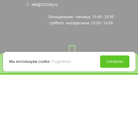
ekb@220city.ru
понедельник - пятница: 10:00 - 20:00
суббота - воскресенье: 10:00 - 16:00
0
Мы используем cookie.
Подробнее...
Согласен
Войти
Статус заказа
Сравнение
Избранное
Корзина
© 2008-2026 220city.ru - гипермаркет электрооборудования
Согласие на обработку персональных данных
Согласие на получение рекламно-информационных материалов