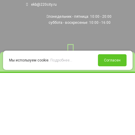
ekb@220city.ru
понедельник - пятница: 10:00 - 20:00
суббота - воскресенье: 10:00 - 16:00
0
Мы используем cookie.
Подробнее...
Согласен
Войти
Статус заказа
Сравнение
Избранное
Корзина
© 2008-2026 220city.ru - гипермаркет электрооборудования
Согласие на обработку персональных данных
Согласие на получение рекламно-информационных материалов